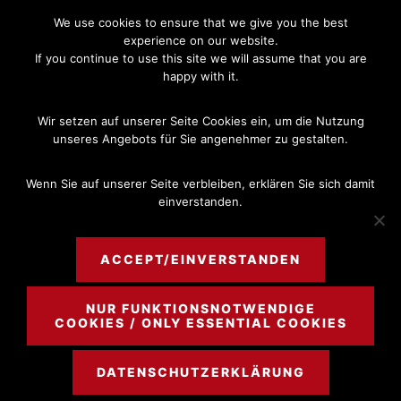
Skip
Skip
We use cookies to ensure that we give you the best
to
to
experience on our website.
If you continue to use this site we will assume that you are
main
footer
happy with it.
content
MENU
Wir setzen auf unserer Seite Cookies ein, um die Nutzung
unseres Angebots für Sie angenehmer zu gestalten.
Wenn Sie auf unserer Seite verbleiben, erklären Sie sich damit
einverstanden.
Kontakt
ACCEPT/EINVERSTANDEN
NUR FUNKTIONSNOTWENDIGE
COOKIES / ONLY ESSENTIAL COOKIES
Hier finden Sie uns
DATENSCHUTZERKLÄRUNG