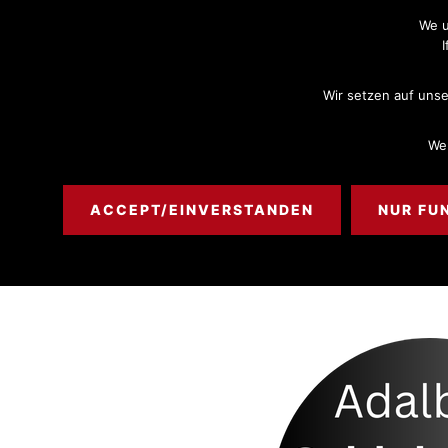
Skip
Skip
We u
to
to
main
footer
Wir setzen auf unse
content
Wen
ACCEPT/EINVERSTANDEN
NUR FU