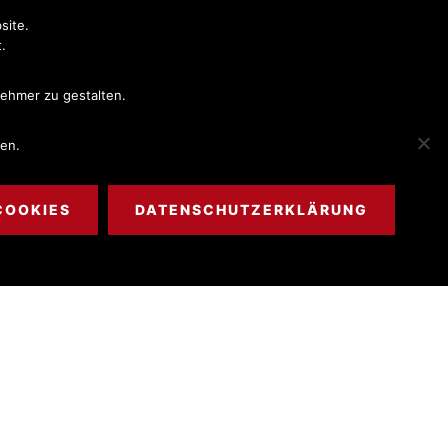
site.
CHTSGEBIETE
LEISTUNGEN & KOSTEN
KONTAKT
.
nehmer zu gestalten.
den.
COOKIES
DATENSCHUTZERKLÄRUNG