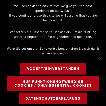
Skip
Skip
We use cookies to ensure that we give you the best
to
to
experience on our website.
If you continue to use this site we will assume that you are
main
footer
happy with it.
content
MENU
Wir setzen auf unserer Seite Cookies ein, um die Nutzung
unseres Angebots für Sie angenehmer zu gestalten.
Wenn Sie auf unserer Seite verbleiben, erklären Sie sich damit
einverstanden.
family law
ACCEPT/EINVERSTANDEN
NUR FUNKTIONSNOTWENDIGE
COOKIES / ONLY ESSENTIAL COOKIES
DATENSCHUTZERKLÄRUNG